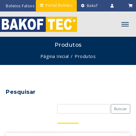
Portal Boletos
Boletos Falsos
Bakof
Engenharia
Intranet
Minha
Lista
Produtos
Página Inicial
Produtos
Pesquisar