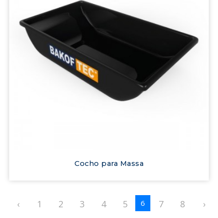
Cocho para Massa
‹
1
2
3
4
5
7
8
›
6