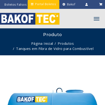
Portal Boletos
Boletos Falsos
Bakof
Engenharia
Intranet
Minha
Lista
Produto
Página Inicial
Produtos
Tanques em Fibra de Vidro para Combustível
‹
›