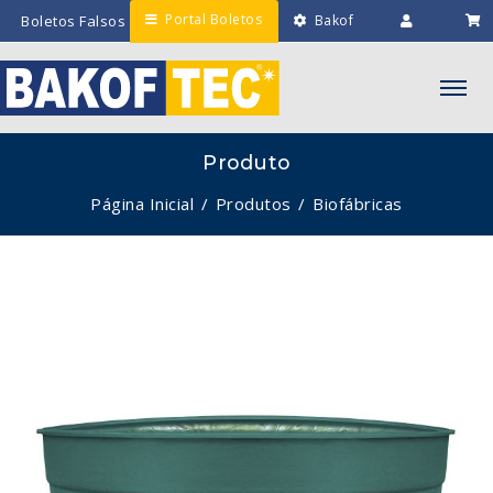
Portal Boletos
Boletos Falsos
Bakof
Engenharia
Intranet
Minha
Lista
Produto
Página Inicial
Produtos
Biofábricas