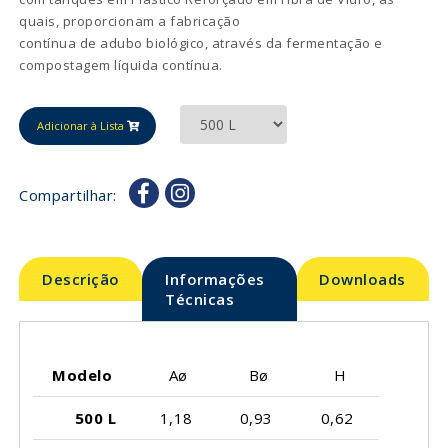
quais, proporcionam a fabricação
contínua de adubo biológico, através da fermentação e
compostagem líquida contínua.
Adicionar à Lista
Compartilhar:
Descrição
Informações
Downloads
Técnicas
Modelo
Aø
Bø
H
500 L
1,18
0,93
0,62