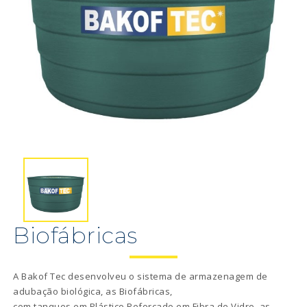
Biofábricas
A Bakof Tec desenvolveu o sistema de armazenagem de
adubação biológica, as Biofábricas,
com tanques em Plástico Reforçado em Fibra de Vidro, as