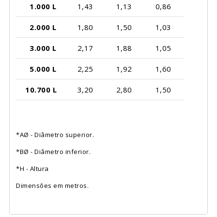
1.000 L
1,43
1,13
0,86
2.000 L
1,80
1,50
1,03
3.000 L
2,17
1,88
1,05
5.000 L
2,25
1,92
1,60
10.700 L
3,20
2,80
1,50
*AØ - Diâmetro superior.
*BØ - Diâmetro inferior.
*H - Altura
Dimensões em metros.