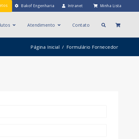
etos
Bakof Engenharia
Intranet
Minha Lista
dutos
Atendimento
Contato
Página Inicial
Formulário Fornecedor