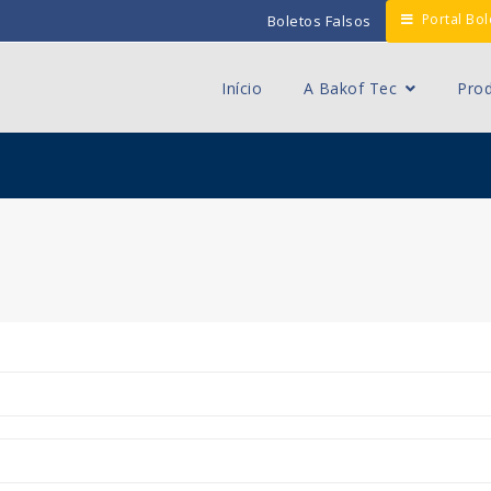
Portal Bol
Boletos Falsos
Início
A Bakof Tec
Pro