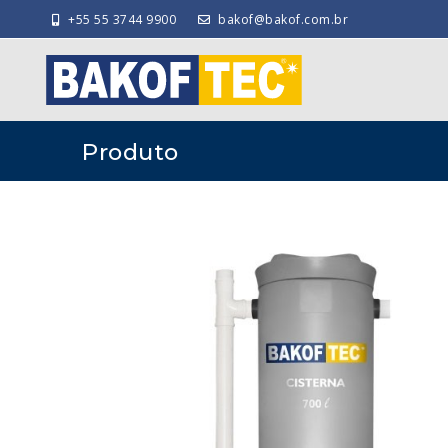
+55 55 3744 9900
bakof@bakof.com.br
Produto
‹