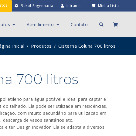
etos
Bakof Engenharia
Intranet
Minha Lista
dutos
Atendimento
Contato
gina Inicial
Produtos
Cisterna Coluna 700 litros
a 700 litros
olietileno para água potável e ideal para captar e
do telhado. Ela pode ser utilizada em residências,
licação, com intuito secundário para utilização em
 descarga de vasos sanitários etc.
ta e ter Design inovador. Ela se adapta a diversos