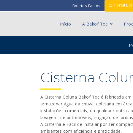
Portal Bol
Boletos Falsos
Início
A Bakof Tec
Pro
Pá
›
Cisterna Colun
A Cisterna Coluna Bakof Tec é fabricada em p
armazenar água da chuva, coletada em áreas 
instalações comerciais, ou qualquer outra ap
lavagem de automóveis, irrigação de jardins,
A Cisterna é Fácil de instalar por ser compac
ambientes com eficiência e praticidade.