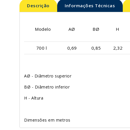
Descrição
Informações Técnicas
Modelo
AØ
BØ
H
700 l
0,69
0,85
2,32
AØ - Diâmetro superior
BØ - Diâmetro inferior
H - Altura
Dimensões em metros