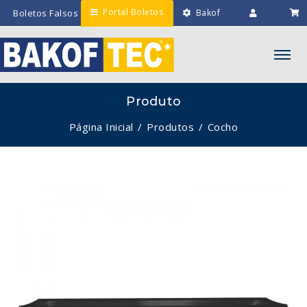
Portal Boletos
Boletos Falsos
Bakof
Engenharia
Intranet
Minha
Lista
Produto
Página Inicial
Produtos
Cocho