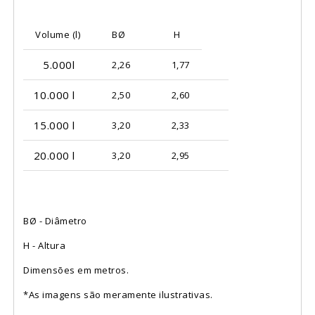
Volume (l)
BØ
H
5.000l
2,26
1,77
10.000 l
2,50
2,60
15.000 l
3,20
2,33
20.000 l
3,20
2,95
BØ - Diâmetro
H - Altura
Dimensões em metros.
*As imagens são meramente ilustrativas.