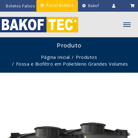
Portal Boletos
Boletos Falsos
Bakof
Engenharia
Intranet
Minha
Lista
Produto
Página Inicial
Produtos
Fossa e Biofiltro em Polietileno Grandes Volumes
‹
›